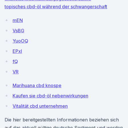
topisches cbd-öl während der schwangerschaft
mEN
VsBG
YuoOQ
EPxI
fQ
VR
Marihuana cbd knospe
Kaufen sie cbd-öl nebenwirkungen
Vitalität cbd unternehmen
Die hier bereitgestellten Informationen beziehen sich
auf das aktuell gültige deutsche Sortiment und werden