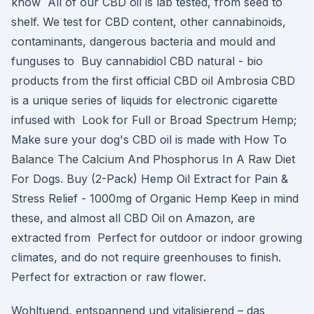
know All of our CBD oil is lab tested, from seed to
shelf. We test for CBD content, other cannabinoids,
contaminants, dangerous bacteria and mould and
funguses to Buy cannabidiol CBD natural - bio
products from the first official CBD oil Ambrosia CBD
is a unique series of liquids for electronic cigarette
infused with Look for Full or Broad Spectrum Hemp;
Make sure your dog's CBD oil is made with How To
Balance The Calcium And Phosphorus In A Raw Diet
For Dogs. Buy (2-Pack) Hemp Oil Extract for Pain &
Stress Relief - 1000mg of Organic Hemp Keep in mind
these, and almost all CBD Oil on Amazon, are
extracted from Perfect for outdoor or indoor growing
climates, and do not require greenhouses to finish.
Perfect for extraction or raw flower.
Wohltuend, entspannend und vitalisierend – das