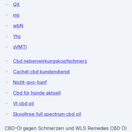
QX
mjj
wbN
Ytg
sVMTl
Cbd nebenwirkungskopfschmerz
Cachet cbd kundendienst
Nicht-gvo-hanf
Cbd für hunde aktuell
Vt cbd oil
Skooltree full spectrum cbd oil
CBD-Öl gegen Schmerzen und WLS Remedies CBD Öl