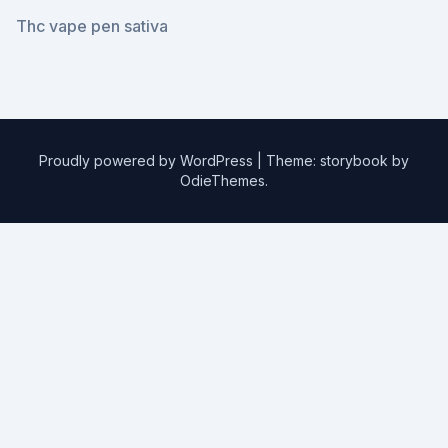
Thc vape pen sativa
Proudly powered by WordPress
|
Theme: storybook by
OdieThemes
.