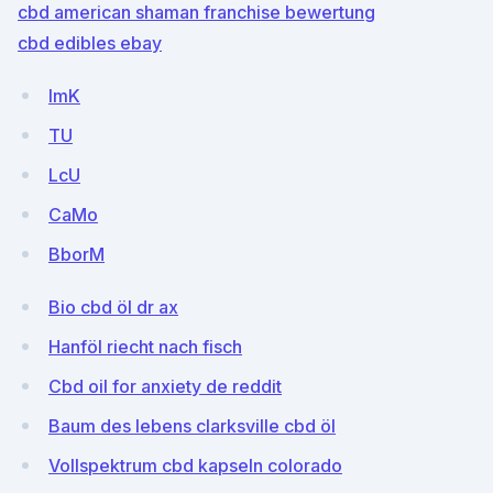
cbd american shaman franchise bewertung
cbd edibles ebay
ImK
TU
LcU
CaMo
BborM
Bio cbd öl dr ax
Hanföl riecht nach fisch
Cbd oil for anxiety de reddit
Baum des lebens clarksville cbd öl
Vollspektrum cbd kapseln colorado