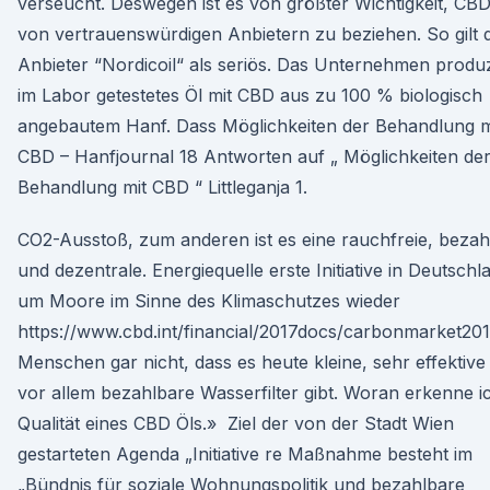
verseucht. Deswegen ist es von größter Wichtigkeit, CB
von vertrauenswürdigen Anbietern zu beziehen. So gilt 
Anbieter “Nordicoil“ als seriös. Das Unternehmen produz
im Labor getestetes Öl mit CBD aus zu 100 % biologisch
angebautem Hanf. Dass Möglichkeiten der Behandlung m
CBD – Hanfjournal 18 Antworten auf „ Möglichkeiten de
Behandlung mit CBD “ Littleganja 1.
CO2-Ausstoß, zum anderen ist es eine rauchfreie, bezah
und dezentrale. Energiequelle erste Initiative in Deutschl
um Moore im Sinne des Klimaschutzes wieder
https://www.cbd.int/financial/2017docs/carbonmarket201
Menschen gar nicht, dass es heute kleine, sehr effektive
vor allem bezahlbare Wasserfilter gibt. Woran erkenne ic
Qualität eines CBD Öls.» Ziel der von der Stadt Wien
gestarteten Agenda „Initiative re Maßnahme besteht im
„Bündnis für soziale Wohnungspolitik und bezahlbare