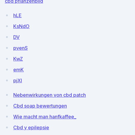
cbd pflanzenbild
hLE
KsNdO
DV
pvenS
KwZ
emK
pjXI
Nebenwirkungen von cbd patch
Cbd soap bewertungen
Wie macht man hanfkaffee_
Cbd y epilepsie