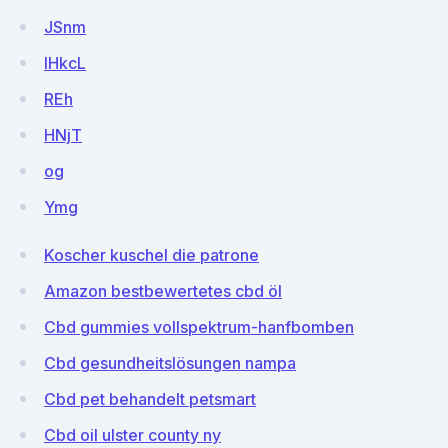
JSnm
lHkcL
REh
HNjT
og
Ymg
Koscher kuschel die patrone
Amazon bestbewertetes cbd öl
Cbd gummies vollspektrum-hanfbomben
Cbd gesundheitslösungen nampa
Cbd pet behandelt petsmart
Cbd oil ulster county ny